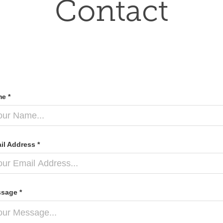
Contact
e *
il Address *
sage *