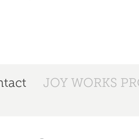
tact
JOY WORKS P