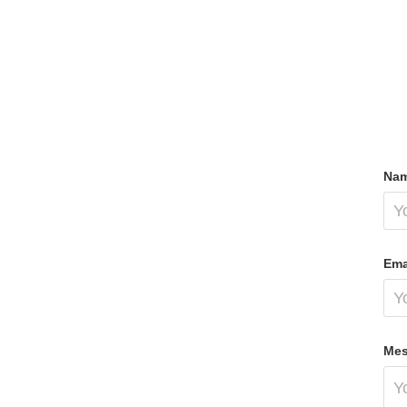
Nam
Ema
Mes