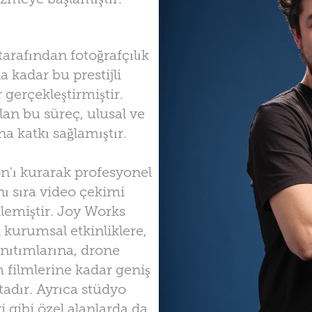
tarafından fotoğrafçılık
a kadar bu prestijli
 gerçekleştirmiştir.
an bu süreç, ulusal ve
a katkı sağlamıştır.
n'ı kurarak profesyonel
nı sıra video çekimi
lemiştir. Joy Works
 kurumsal etkinliklere,
anıtımlarına, drone
m filmlerine kadar geniş
adır. Ayrıca stüdyo
i gibi özel alanlarda da