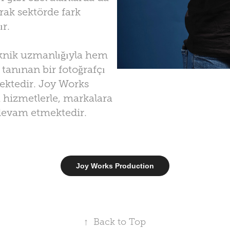
ak sektörde fark
r.
teknik uzmanlığıyla hem
 tanınan bir fotoğrafçı
ektedir. Joy Works
 hizmetlerle, markalara
devam etmektedir.
Joy Works Production
↑
Back to Top