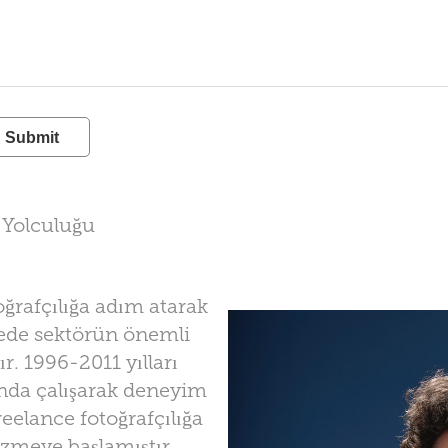
Submit
k Yolculuğu
oğrafçılığa adım atarak
rede sektörün önemli
ır. 1996-2011 yılları
rında çalışarak deneyim
reelance fotoğrafçılığa
izmeye başlamıştır.