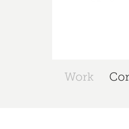
Work
Con